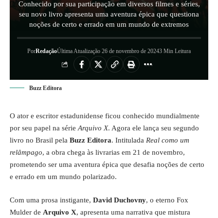
Conhecido por sua participação em diversos filmes e séries,
seu novo livro apresenta uma aventura épica que questiona
noções de certo e errado em um mundo de extremos
Por
Redação
Última Atualização 26 de novembro de 2024
3 Min Leitura
Buzz Editora
O ator e escritor estadunidense ficou conhecido mundialmente
por seu papel na série
Arquivo X
. Agora ele lança seu segundo
livro no Brasil pela
Buzz Editora
. Intitulada
Real como um
relâmpago
, a obra chega às livrarias em 21 de novembro,
prometendo ser uma aventura épica que desafia noções de certo
e errado em um mundo polarizado.
Com uma prosa instigante,
David Duchovny
, o eterno Fox
Mulder de
Arquivo X
, apresenta uma narrativa que mistura