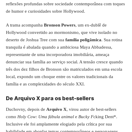
reflexões profundas sobre sociedade contemporânea com toques
de humor e curiosidades sobre Hollywood.
A trama acompanha
Bronson Powers
, um ex-dublê de
Hollywood convertido ao mormonismo, que vive isolado no
deserto de Joshua Tree com sua
família poligâmica
. Sua rotina
tranquila é abalada quando a ambiciosa Maya Abbadessa,
representante de uma incorporadora imobiliária, ameaça
denunciar sua família ao serviço social. A tensão cresce quando
três dos dez filhos de Bronson são matriculados em uma escola
local, expondo um choque entre os valores tradicionais da
família e as complexidades do século XXI.
De Arquivo X para os best-sellers
Duchovny, depois de
Arquivo X
, virou autor de best-sellers
como
Holy Cow: Uma fábula animal
e
Bucky F
cking Dent*.
Inclusive ele foi amplamente elogiado pela crítica por sua
habilidade em abordar temas contemporâneos e personagens