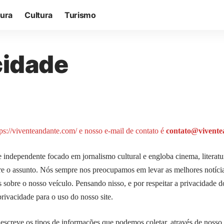
tura
Cultura
Turismo
cidade
tps://viventeandante.com/
e nosso e-mail de contato é
contato@vivente
e independente focado em jornalismo cultural e engloba cinema, literatu
obre o assunto. Nós sempre nos preocupamos em levar as melhores notíci
sobre o nosso veículo. Pensando nisso, e por respeitar a privacidade do
privacidade para o uso do nosso site.
descreve os tipos de informações que podemos coletar, através de nosso s