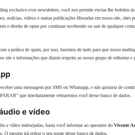
ing exclusivo e/ou newsletters, você nos permite enviar-lhe boletins i
ões, notícias, vídeos e outras publicações liberadas em nosso site, sites
 tem o direito de optar por continuar recebendo ou sair de qualquer com
m a prática de spam, por isso, fazemos de tudo para que nosso mailin
so site e informações que dizem respeito ao nosso grupo de editorias e p
App
eceber uma mensagem por SMS ou Whatsapp, e não gostaria de contin
PARAR” que imediatamente retiraremos você desse banco de dados.
udio e vídeo
o e vídeo indesejadas, basta você informar ao operador do
Vivente A
o. O mesmo irá retirar o seu nome desse banco de dados.