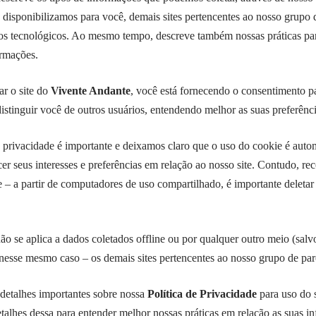
e disponibilizamos para você, demais sites pertencentes ao nosso grupo d
os tecnológicos. Ao mesmo tempo, descreve também nossas práticas para
formações.
ar o site do
Vivente Andante
, você está fornecendo o consentimento 
istinguir você de outros usuários, entendendo melhor as suas preferênci
privacidade é importante e deixamos claro que o uso do cookie é auto
er seus interesses e preferências em relação ao nosso site. Contudo, r
e – a partir de computadores de uso compartilhado, é importante deletar
não se aplica a dados coletados offline ou por qualquer outro meio (sal
 nesse mesmo caso – os demais sites pertencentes ao nosso grupo de par
detalhes importantes sobre nossa
Política de Privacidade
para uso do s
talhes dessa para entender melhor nossas práticas em relação as suas 