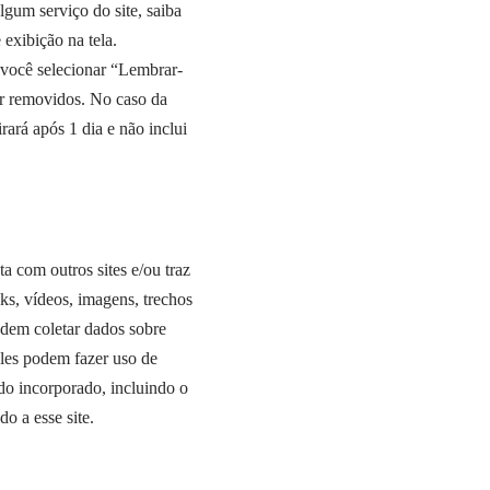
lgum serviço do site, saiba
exibição na tela.
 você selecionar “Lembrar-
ser removidos. No caso da
rará após 1 dia e não inclui
a com outros sites e/ou traz
ks, vídeos, imagens, trechos
podem coletar dados sobre
eles podem fazer uso de
údo incorporado, incluindo o
o a esse site.