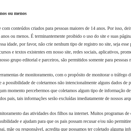
anos ou menos
e com conteúdos criados para pessoas maiores de 14 anos. Por isso, dei
3 anos ou menos. É terminantemente proibido o uso do site e suas págin
sa idade, por favor, não crie nenhum tipo de registro no site, seja esse
ursos e textos existentes em nosso site, redes sociais, aplicativos, prom
osso grupo editorial e parceiros, são permitidos somente para pessoas 
erramentas de monitoramento, com o propósito de monitorar o tráfego d
te a possibilidade de coletarmos não intencionalmente alguns dados de
lgum momento percebermos que coletamos algum tipo de informação de 
os pais, tais informações serão excluídas imediatamente de nossos arq
itoramento das atividades dos filhos na internet. Muitos programas de 
sibilidade e ajudam para que os pais possam recusar e/ou não permitire
ai, mãe ou responsável, acredita que possamos ter coletado alguma inf