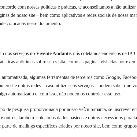
oncorde com nossas políticas e práticas, te aconselhamos a não utilizar o
áginas de nosso site – bem como aplicativos e redes sociais de nossa m
idade colocadas nesse documento.
to dos serviços do
Vivente Andante
, nós coletamos endereços de IP, C
atísticas anônimas sobre sua visita, como as páginas visitadas por exem
 automatizada, algumas ferramentas de terceiros como Google, Facebo
nterest e outras redes – caso utilize seus serviços – podem saber que voc
 algo automatizado e, com isso, não podemos controlar esse uso.
ipo de pesquisa proporcionada por nosso veículo/marca, se inscrever em
s e outros, também coletamos dados básicos e outros necessários para t
er parte de mailings específicos criados por nosso site, bem como grupos