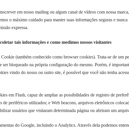
 inscrever em nosso mailing ou algum canal de vídeos com nossa marca,
eremos o máximo cuidado para manter suas informações seguras e nunca
missão expressa.
coletar tais informações e como medimos nossos visitantes
 Cookie (também conhecido como browser cookies). Trata-se de um p
e ser bloqueado na própria configuração do mesmo. Porém, é importa
kies vindo do nosso ou outro site, é possível que você não tenha acess
 em Flash, capaz de ampliar as possibilidades de registro de preferênc
os de periféricos utilizados; e Web beacons, arquivos eletrônicos coloca
bilizar usuários que visitaram determinada página ou abriram um arqui
mentas do Google, incluindo o Analytics. Através dela podemos entend