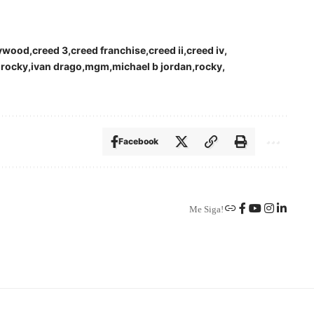
lywood
creed 3
creed franchise
creed ii
creed iv
 rocky
ivan drago
mgm
michael b jordan
rocky
Facebook
Me Siga!