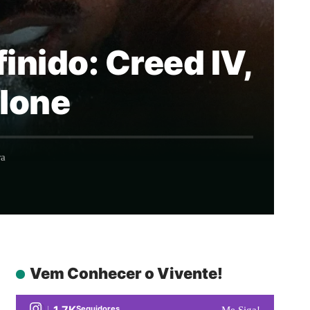
inido: Creed IV,
llone
ra
Vem Conhecer o Vivente!
1.7K
Seguidores
Me Siga!