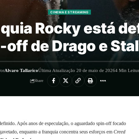
CINEMA E STREAMING
nquia Rocky está def
-off de Drago e Sta
or
Alvaro Tallarico
Última Atualização 20 de maio de 2026
4 Min Leitu
Share
definido. Após anos de especulação, o aguardado spin-off focado
gavetado, enquanto a franquia concentra seus esforços em
Creed