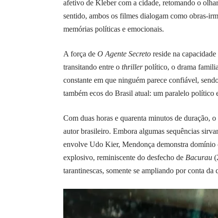
afetivo de Kleber com a cidade, retomando o olh
sentido, ambos os filmes dialogam como obras-irmã
memórias políticas e emocionais.
A força de
O Agente Secreto
reside na capacidade 
transitando entre o
thriller
político, o drama famil
constante em que ninguém parece confiável, sendo
também ecos do Brasil atual: um paralelo político 
Com duas horas e quarenta minutos de duração, o l
autor brasileiro. Embora algumas sequências sirva
envolve Udo Kier, Mendonça demonstra domínio d
explosivo, reminiscente do desfecho de
Bacurau
(
tarantinescas, somente se ampliando por conta da q