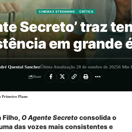
CINEMA E STREAMING
CRÍTICA
nte Secreto’ traz t
stência em grande 
dré Quental Sanchez
Última Atualização 28 de outubro de 2025
6 Min L
Share
o Primeiro Plano
 Filho,
O Agente Secreto
consolida o
uma das vozes mais consistentes e