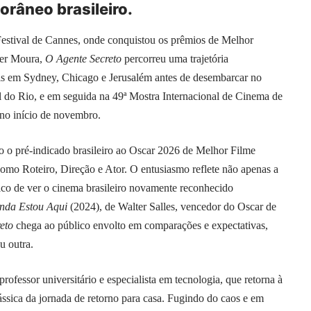
râneo brasileiro.
estival de Cannes, onde conquistou os prêmios de Melhor
ner Moura,
O Agente Secreto
percorreu uma trajetória
vais em Sydney, Chicago e Jerusalém antes de desembarcar no
al do Rio, e em seguida na 49ª Mostra Internacional de Cinema de
no início de novembro.
o o pré-indicado brasileiro ao Oscar 2026 de Melhor Filme
como Roteiro, Direção e Ator. O entusiasmo reflete não apenas a
co de ver o cinema brasileiro novamente reconhecido
nda Estou Aqui
(2024), de Walter Salles, vencedor do Oscar de
eto
chega ao público envolto em comparações e expectativas,
u outra.
essor universitário e especialista em tecnologia, que retorna à
ássica da jornada de retorno para casa. Fugindo do caos e em