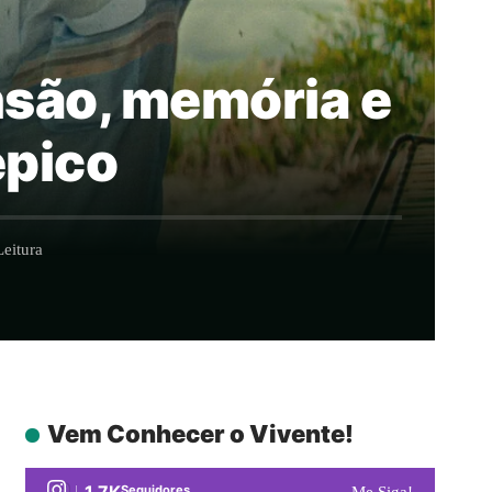
ensão, memória e
épico
eitura
Vem Conhecer o Vivente!
1.7K
Seguidores
Me Siga!