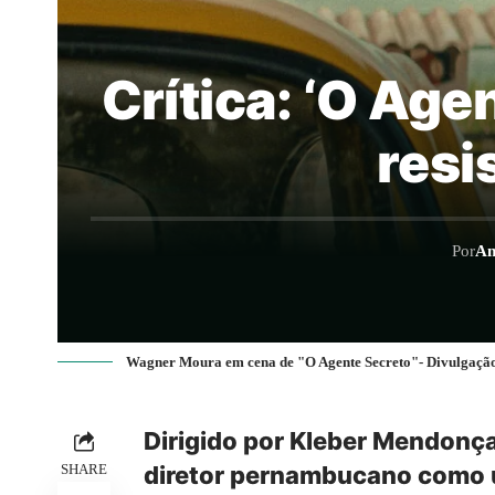
Crítica: ‘O Age
resi
Por
An
Wagner Moura em cena de "O Agente Secreto"- Divulgaçã
Dirigido por Kleber Mendonça
SHARE
diretor pernambucano como 