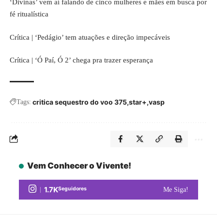
‘Divinas’ vem aí falando de cinco mulheres e mães em busca por
fé ritualística
Crítica | ‘Pedágio’ tem atuações e direção impecáveis
Crítica | ‘Ó Paí, Ó 2’ chega pra trazer esperança
critica sequestro do voo 375
star+
vasp
Tags:
Vem Conhecer o Vivente!
1.7K
Seguidores
Me Siga!