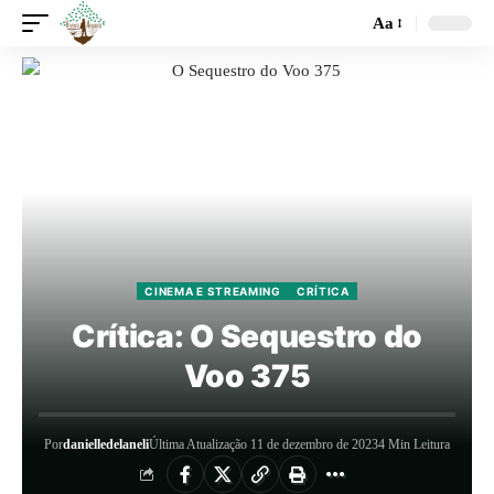
Aa
CINEMA E STREAMING
CRÍTICA
Crítica: O Sequestro do
Voo 375
Por
danielledelaneli
Última Atualização 11 de dezembro de 2023
4 Min Leitura