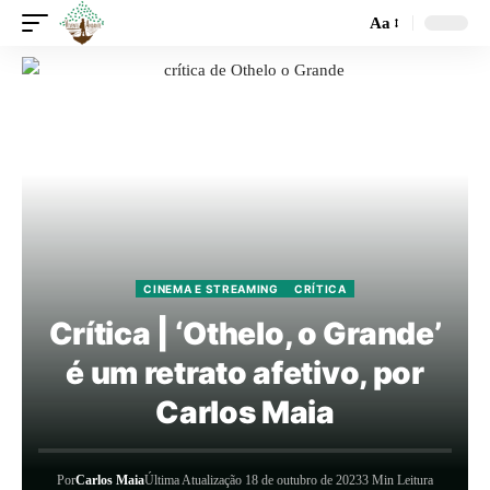
Aa
CINEMA E STREAMING
CRÍTICA
Crítica | ‘Othelo, o Grande’
é um retrato afetivo, por
Carlos Maia
Por
Carlos Maia
Última Atualização 18 de outubro de 2023
3 Min Leitura