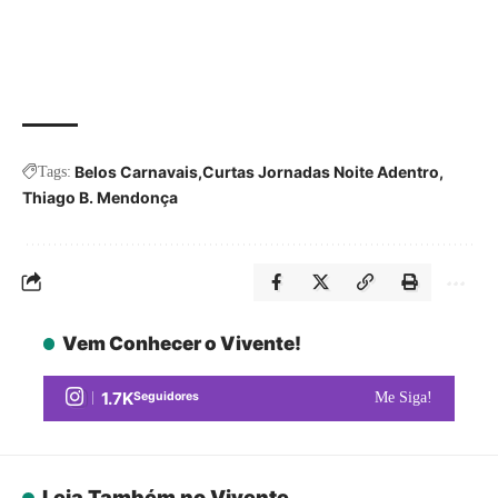
Belos Carnavais
Curtas Jornadas Noite Adentro
Tags:
Thiago B. Mendonça
Vem Conhecer o Vivente!
1.7K
Seguidores
Me Siga!
Leia Também no Vivente