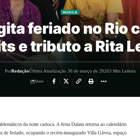
MÚSICA
gita feriado no Rio
its e tributo a Rita L
Por
Redação
Última Atualização 30 de março de 2026
3 Min Leitura
Share
lemáticos da noite carioca. A festa Dalata retorna ao calendário
ra de feriado, ocupando o recém-inaugurado Villa Gávea, espaço