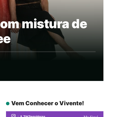
 com mistura de
ee
Vem Conhecer o Vivente!
1.7K
Seguidores
Me Siga!