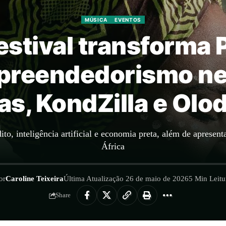
MÚSICA
EVENTOS
Festival transforma
preendedorismo n
as, KondZilla e Olo
to, inteligência artificial e economia preta, além de apresen
África
or
Caroline Teixeira
Última Atualização 26 de maio de 2026
5 Min Leitu
Share