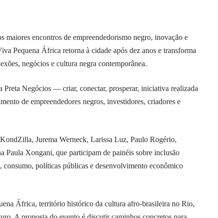
dos maiores encontros de empreendedorismo negro, inovação e
 Viva Pequena África retorna à cidade após dez anos e transforma
exões, negócios e cultura negra contemporânea.
Preta Negócios — criar, conectar, prosperar, iniciativa realizada
imento de empreendedores negros, investidores, criadores e
 KondZilla, Jurema Werneck, Larissa Luz, Paulo Rogério,
 Paula Xongani, que participam de painéis sobre inclusão
icial, consumo, políticas públicas e desenvolvimento econômico
a África, território histórico da cultura afro-brasileira no Rio,
uro. A proposta do evento é discutir caminhos concretos para