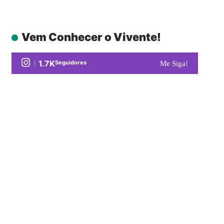
Vem Conhecer o Vivente!
1.7K
Seguidores
Me Siga!