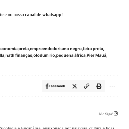
te
e no nosso
canal de whatsapp
!
economia preta
empreendedorismo negro
feira preta
lla
nath finanças
olodum rio
pequena áfrica
Pier Mauá
Facebook
Me Siga!
Psicologia e Psicanálise, apaixonada por palavras, cultura e boas