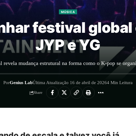
MÚSICA
har festival globa
JYP e YG
val revela mudança estrutural na forma como o K-pop se organ
Por
Genius Lab
Última Atualização 16 de abril de 2026
4 Min Leitura
Share
ndo de escala e talvez você já