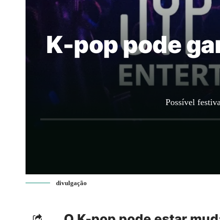
K-pop pode gan
Possível festi
divulgação
O K-pop pode estar muda