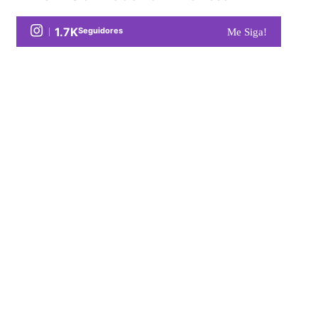
1.7K
Seguidores
Me Siga!