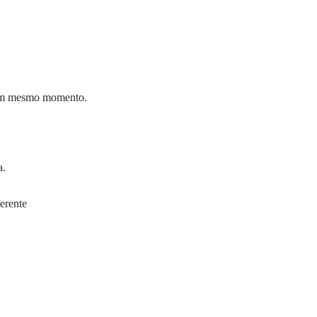
 um mesmo momento.
a.
erente