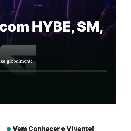
l com HYBE, SM,
iza globalmente
Vem Conhecer o Vivente!