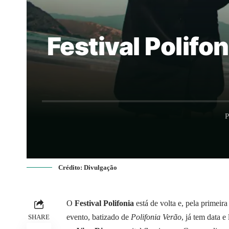
Festival Polifo
P
Crédito: Divulgação
O
Festival Polifonia
está de volta e, pela primeir
evento, batizado de
Polifonia Verão
, já tem data 
SHARE