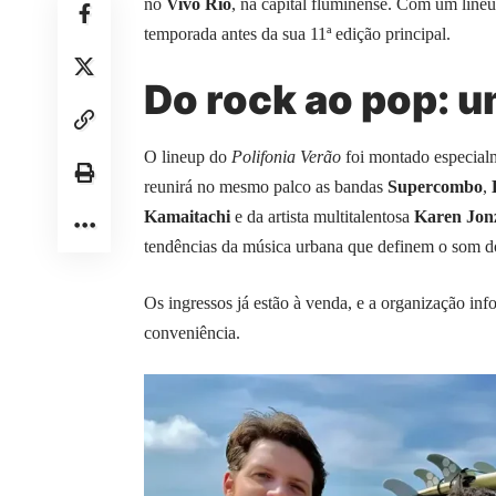
no
Vivo Rio
, na capital fluminense. Com um lineup
temporada antes da sua 11ª edição principal.
Do rock ao pop: u
O lineup do
Polifonia Verão
foi montado especial
reunirá no mesmo palco as bandas
Supercombo
,
Kamaitachi
e da artista multitalentosa
Karen Jon
tendências da música urbana que definem o som do
Os ingressos já estão à venda, e a organização inf
conveniência.