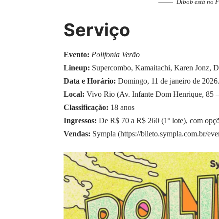
Dibob está no F
Serviço
Evento:
Polifonia Verão
Lineup:
Supercombo, Kamaitachi, Karen Jonz, Di
Data e Horário:
Domingo, 11 de janeiro de 2026.
Local:
Vivo Rio (Av. Infante Dom Henrique, 85 –
Classificação:
18 anos
Ingressos:
De R$ 70 a R$ 260 (1º lote), com opçõ
Vendas:
Sympla (
https://bileto.sympla.com.br/ev