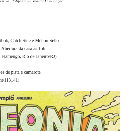
estival Polifonia – Crédito: Divulgação
bob, Catch Side e Melton Sello
 Abertura da casa às 15h.
 Flamengo, Rio de Janeiro/RJ)
es de pista e camarote
ent/113141
)