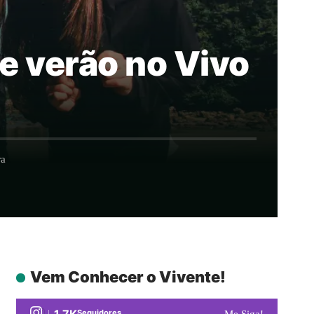
de verão no Vivo
ra
Vem Conhecer o Vivente!
1.7K
Seguidores
Me Siga!