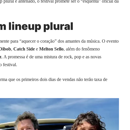
 plural e antenado, o festival promete ser o “esquenta” oficial da
m lineup plural
mente para “aquecer o coração” dos amantes da música. O evento
Dibob
,
Catch Side
e
Melton Sello
, além do fenômeno
z
. A promessa é de uma mistura de rock, pop e as novas
 festival.
orma que os primeiros dois dias de vendas não terão taxa de