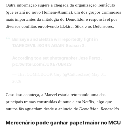
Outra informação sugere a chegada da organização Tentáculo
(que estará no novo Homem-Aranha), um dos grupos criminosos
mais importantes da mitologia do Demolidor e responsável por
diversos conflitos envolvendo Elektra, Stick e os Defensores.
Bullseye and Elektra will reportedly fight in
‘DAREDEVIL: BORN AGAIN’ Season 3.
According to a set photographer Jose Perez.
pic.twitter.com/JUXE7UBKzS
— That COMICBOOK Guy (@Culture3ase)
May 31,
2026
Caso isso aconteça, a Marvel estaria retomando uma das
principais tramas construídas durante a era Netflix, algo que
muitos fãs aguardam desde o anúncio de
Demolidor: Renascido
.
Mercenário pode ganhar papel maior no MCU