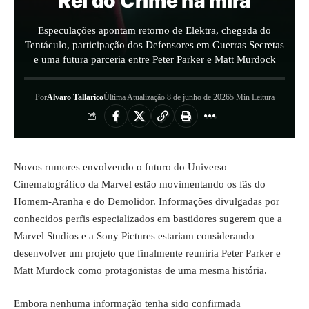
Rei do Crime na mira
Especulações apontam retorno de Elektra, chegada do
Tentáculo, participação dos Defensores em Guerras Secretas
e uma futura parceria entre Peter Parker e Matt Murdock
Por
Alvaro Tallarico
Última Atualização 8 de junho de 2026
5 Min Leitura
Novos rumores envolvendo o futuro do Universo
Cinematográfico da
Marvel
estão movimentando os fãs do
Homem-Aranha e do Demolidor. Informações divulgadas por
conhecidos perfis especializados em bastidores sugerem que a
Marvel Studios e a Sony Pictures estariam considerando
desenvolver um projeto que finalmente reuniria Peter Parker e
Matt Murdock como protagonistas de uma mesma história.
Embora nenhuma informação tenha sido confirmada