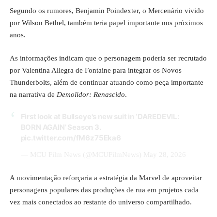
Segundo os rumores, Benjamin Poindexter, o Mercenário vivido
por Wilson Bethel, também teria papel importante nos próximos
anos.
As informações indicam que o personagem poderia ser recrutado
por Valentina Allegra de Fontaine para integrar os Novos
Thunderbolts, além de continuar atuando como peça importante
na narrativa de
Demolidor: Renascido
.
First look at Bullseye's new suit in ‘DAREDEVIL:
BORN AGAIN’ Season 3.
pic.twitter.com/fM6z75Eka6
— MCU Film News (@MCUFilmNews)
May 28, 2026
A movimentação reforçaria a estratégia da Marvel de aproveitar
personagens populares das produções de rua em projetos cada
vez mais conectados ao restante do universo compartilhado.