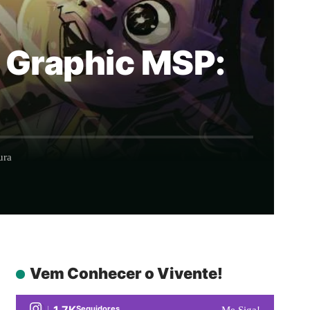
a Graphic MSP:
ura
Vem Conhecer o Vivente!
1.7K
Seguidores
Me Siga!