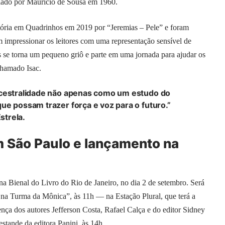
riado por Mauricio de Sousa em 1960.
tória em Quadrinhos em 2019 por “Jeremias – Pele” e foram
 impressionar os leitores com uma representação sensível de
s se torna um pequeno griô e parte em uma jornada para ajudar os
chamado Isac.
ncestralidade não apenas como um estudo do
ue possam trazer força e voz para o futuro.”
strela.
 São Paulo e lançamento na
a Bienal do Livro do Rio de Janeiro, no dia 2 de setembro. Será
na Turma da Mônica”, às 11h — na Estação Plural, que terá a
ça dos autores Jefferson Costa, Rafael Calça e do editor Sidney
stande da editora Panini, às 14h.