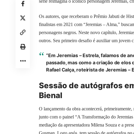
série reimagina o icônico personagem Jeremias, c
Os autores, que receberam o Prêmio Jabuti de His
finalistas em 2021 com “Jeremias – Alma,” buscam
personagens negros. Neste novo capítulo, Jeremia
outros. Seu primeiro desafio é auxiliar um jovem 
“Em Jeremias – Estrela, falamos de a
passado, mas como a criação de elos q
Rafael Calça, roteirista de Jeremias – E
Sessão de autógrafos em
Bienal
O lançamento da obra acontecerá, primeiramente, n
junto com o painel “A Transformação do Jeremias 
mediação da apresentadora Milena Souza e a presen
Gusman. Logo após, tem sessão de autógrafos no e