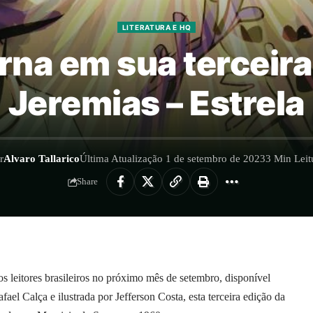
LITERATURA E HQ
rna em sua terceir
Jeremias – Estrela
r
Alvaro Tallarico
Última Atualização 1 de setembro de 2023
3 Min Leit
Share
s leitores brasileiros no próximo mês de setembro, disponível
afael Calça e ilustrada por Jefferson Costa, esta terceira edição da