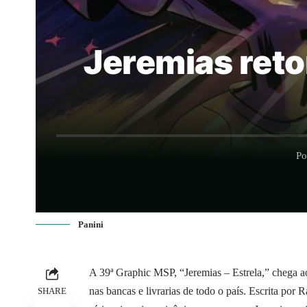
Jeremias reto
Po
Panini
A 39ª Graphic MSP, “Jeremias – Estrela,” chega ao
nas bancas e livrarias de todo o país. Escrita por R
SHARE