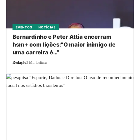
EVENTOS
NOTÍCIAS
Bernardinho e Peter Attia encerram
hsm+ com lições:”O maior inimigo de
uma carreira é…”
Redação
3 Min Leitura