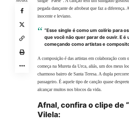
single “Paetê”. A canção tem um suingado gostoso,
SHARE
pegada dançante de afrobeat que faz a diferença. 
inocente e leviano.
“Esse single é como um colírio para o
que você não quer parar de ouvir. E é
começando como artistas e compositor
A composição é das artistas em colaboração com o
começa na Mureta da Urca, aliás, um dos meus loc
charmoso bairro de Santa Teresa. A dupla percorre
passageiro. É aquele tipo de canção quase despret
alcançar muitos nos blocos da vida.
Afnal, confira o clipe de
Vilela: