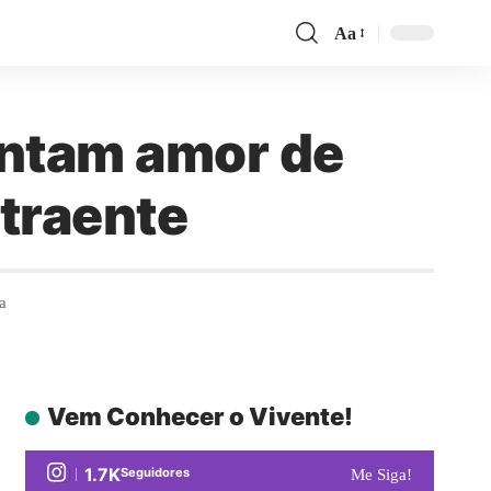
Aa
cantam amor de
atraente
a
Vem Conhecer o Vivente!
1.7K
Seguidores
Me Siga!