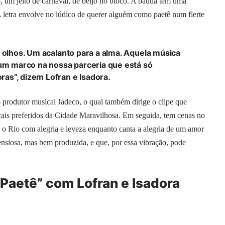
 um jeito de carnaval, de beijo no bloco. A batida tem uma
A letra envolve no lúdico de querer alguém como paetê num flerte
s olhos. Um acalanto para a alma. Aquela música
 um marco na nossa parceria que está só
as”, dizem Lofran e Isadora.
 produtor musical Jadeco, o qual também dirige o clipe que
ais preferidos da Cidade Maravilhosa. Em seguida, tem cenas no
 o Rio com alegria e leveza enquanto canta a alegria de um amor
ensiosa, mas bem produzida, e que, por essa vibração, pode
 “Paetê” com Lofran e Isadora