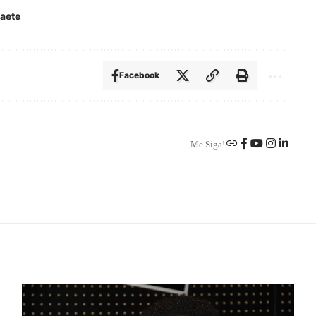
aete
Facebook
Me Siga!