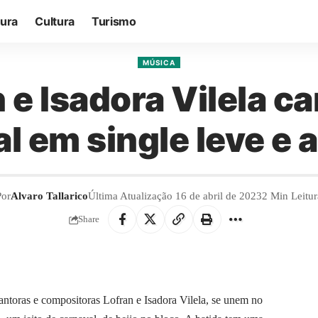
tura
Cultura
Turismo
MÚSICA
n e Isadora Vilela 
l em single leve e 
Por
Alvaro Tallarico
Última Atualização 16 de abril de 2023
2 Min Leitur
Share
cantoras e compositoras Lofran e Isadora Vilela, se unem no