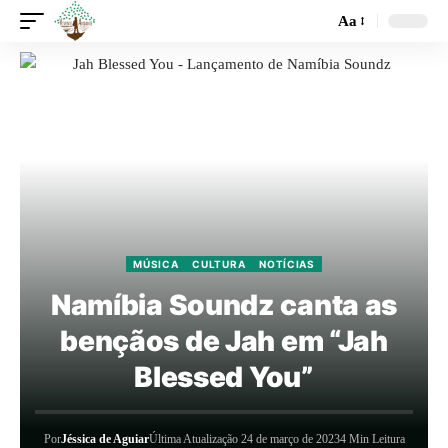
Aa
MÚSICA
CULTURA
NOTÍCIAS
Namíbia Soundz canta as
bençãos de Jah em “Jah
Blessed You”
Por
Jéssica de Aguiar
Última Atualização 24 de março de 2023
4 Min Leitura