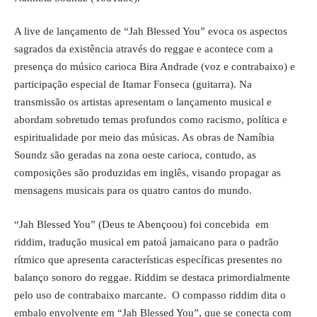
A live de lançamento de “Jah Blessed You” evoca os aspectos
sagrados da existência através do reggae e acontece com a
presença do músico carioca Bira Andrade (voz e contrabaixo) e
participação especial de Itamar Fonseca (guitarra). Na
transmissão os artistas apresentam o lançamento musical e
abordam sobretudo temas profundos como racismo, política e
espiritualidade por meio das músicas. As obras de
Namíbia
Soundz
são geradas na zona oeste carioca, contudo, as
composições são produzidas em inglês, visando propagar as
mensagens musicais para os quatro cantos do mundo.
“Jah Blessed You” (Deus te Abençoou) foi concebida em
riddim, tradução musical em patoá jamaicano para o padrão
rítmico que apresenta características específicas presentes no
balanço sonoro do reggae. Riddim se destaca primordialmente
pelo uso de contrabaixo marcante. O compasso riddim dita o
embalo envolvente em “Jah Blessed You”, que se conecta com