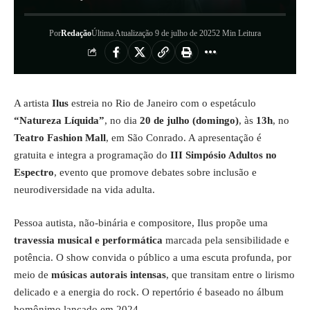
Por
Redação
Última Atualização 9 de julho de 2025
2 Min Leitura
A artista
Ilus
estreia no Rio de Janeiro com o espetáculo
“Natureza Líquida”
, no dia
20 de julho (domingo)
, às
13h
, no
Teatro Fashion Mall
, em São Conrado. A apresentação é
gratuita e integra a programação do
III Simpósio Adultos no
Espectro
, evento que promove debates sobre inclusão e
neurodiversidade na vida adulta.
Pessoa autista, não-binária e compositore, Ilus propõe uma
travessia musical e performática
marcada pela sensibilidade e
potência. O show convida o público a uma escuta profunda, por
meio de
músicas autorais intensas
, que transitam entre o lirismo
delicado e a energia do rock. O repertório é baseado no álbum
homônimo lançado em 2024.