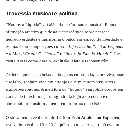
Travessia musical e política
“Natureza Líquida” vai além da performance musical. É uma
afirmação artística que desafia estereótipos sobre pessoas
neurodivergentes e transforma o palco em espaço de liberdade e
escuta. Com composições como
“Anjo Decaído”
,
“Sou Pequena
e o Mar é Grande”
,
“Ogiva”
e
“Amor do Fim do Mundo”
, Ilus
canta temas como desejo, exclusão, afeto e reconstrução.
As letras poéticas, cheias de imagens como gelo, carne viva, mar
e asfalto, ganham vida em arranjos que misturam sussurros e
explosões sonoras. A metáfora do “líquido” simboliza corpos em
constante transformação, fugindo da lógica do encaixe e
abraçando o transbordamento como forma de existir.
O show acontece dentro do
III Simpósio Adultos no Espectro
,
realizado nos dias 19 e 20 de julho no mesmo teatro. O evento