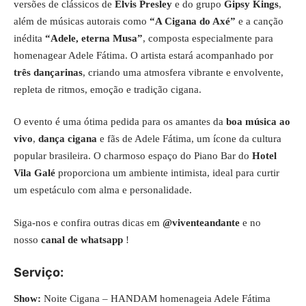
versões de clássicos de
Elvis Presley
e do grupo
Gipsy Kings
,
além de músicas autorais como
“A Cigana do Axé”
e a canção
inédita
“Adele, eterna Musa”
, composta especialmente para
homenagear Adele Fátima. O artista estará acompanhado por
três dançarinas
, criando uma atmosfera vibrante e envolvente,
repleta de ritmos, emoção e tradição cigana.
O evento é uma ótima pedida para os amantes da
boa música ao
vivo
,
dança cigana
e fãs de Adele Fátima, um ícone da cultura
popular brasileira. O charmoso espaço do Piano Bar do
Hotel
Vila Galé
proporciona um ambiente intimista, ideal para curtir
um espetáculo com alma e personalidade.
Siga-nos e confira outras dicas em
@viventeandante
e no
nosso
canal de whatsapp
!
Serviço:
Show:
Noite Cigana – HANDAM homenageia Adele Fátima