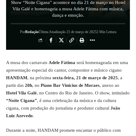
Show “Noite Cigana” acontece no dia 21 de março no Hotel
Vila Galé e homenageia a musa Adele Fátima com música,
dança e emoção.
Por
Redação
Última Atualização 21 de março de 2025
2 Min Leitura
A musa dos carnavais
Adele Fátima
será homenageada em uma
apresentação especial do cantor, compositor e músico cigano
HANDAM
, na próxima
sexta-feira, 21 de março de 2025
, a
partir das
20h
, no
Piano Bar Vinicius de Moraes
, anexo ao
Hotel Vila Galé
, no Centro do Rio de Janeiro. O show, intitulado
“Noite Cigana”
, é uma celebração da música e da cultura
cigana, com produção do jornalista e produtor cultural
João
Luiz Azevedo
.
Durante a noite, HANDAM promete encantar o público com