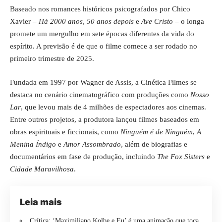
Baseado nos romances históricos psicografados por Chico
Xavier –
Há 2000 anos
,
50 anos depois
e
Ave Cristo
– o longa
promete um mergulho em sete épocas diferentes da vida do
espírito. A previsão é de que o filme comece a ser rodado no
primeiro trimestre de 2025.
Fundada em 1997 por Wagner de Assis, a Cinética Filmes se
destaca no cenário cinematográfico com produções como
Nosso
Lar
, que levou mais de 4 milhões de espectadores aos cinemas.
Entre outros projetos, a produtora lançou filmes baseados em
obras espirituais e ficcionais, como
Ninguém é de Ninguém
,
A
Menina Índigo
e
Amor Assombrado
, além de biografias e
documentários em fase de produção, incluindo
The Fox Sisters
e
Cidade Maravilhosa
.
Leia mais
Crítica: ‘Maximiliano Kolbe e Eu’ é uma animação que toca