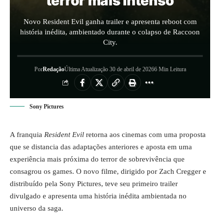
terror mais intenso
Novo Resident Evil ganha trailer e apresenta reboot com
história inédita, ambientado durante o colapso de Raccoon
City.
Por
Redação
Última Atualização 30 de abril de 2026
6 Min Leitura
Sony Pictures
A franquia
Resident Evil
retorna aos cinemas com uma proposta
que se distancia das adaptações anteriores e aposta em uma
experiência mais próxima do terror de sobrevivência que
consagrou os games. O novo filme, dirigido por Zach Cregger e
distribuído pela Sony Pictures, teve seu primeiro trailer
divulgado e apresenta uma história inédita ambientada no
universo da saga.