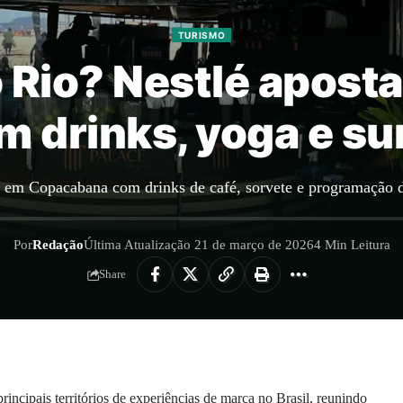
TURISMO
 Rio? Nestlé aposta 
 drinks, yoga e su
e em Copacabana com drinks de café, sorvete e programação de
Por
Redação
Última Atualização 21 de março de 2026
4 Min Leitura
Share
ncipais territórios de experiências de marca no Brasil, reunindo