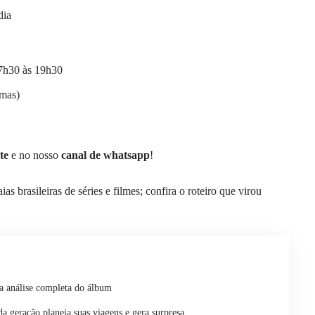
dia
17h30 às 19h30
rmas)
te
e no nosso
canal de whatsapp
!
as brasileiras de séries e filmes; confira o roteiro que virou
 análise completa do álbum
a geração planeja suas viagens e gera surpresa