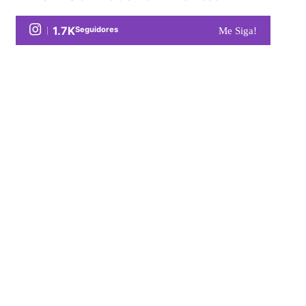
1.7K
Seguidores
Me Siga!