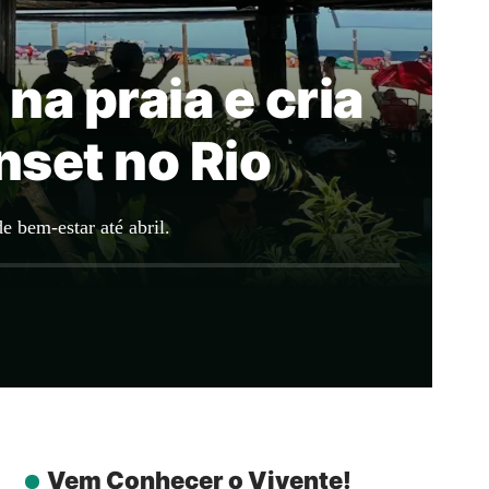
na praia e cria
nset no Rio
 bem-estar até abril.
Vem Conhecer o Vivente!