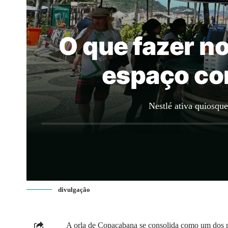
O que fazer no
espaço com
Nestlé ativa quiosqu
divulgação
A orla de Copacabana se consolida como um dos pri