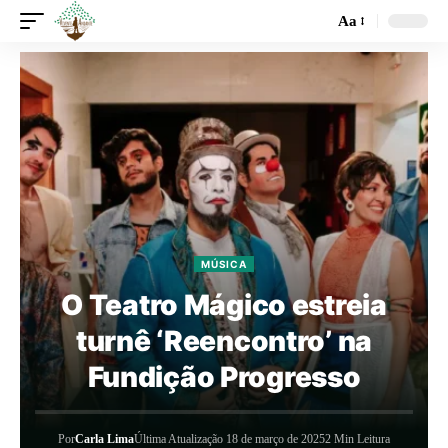
Aa
MÚSICA
O Teatro Mágico estreia
turnê ‘Reencontro’ na
Fundição Progresso
Por
Carla Lima
Última Atualização 18 de março de 2025
2 Min Leitura