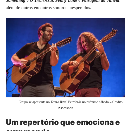
Something
e
O Trem Azul
,
Penny Lane
e
Paisagem da Janela
,
além de outros encontros sonoros inesperados.
Grupo se apresenta no Teatro Rival Petrobrás no próximo sábado – Crédito:
Assessoria
Um repertório que emociona e