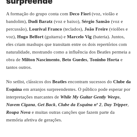
surpreende
A formação do grupo conta com
Deco Fiori
(voz, violão e
bandolim),
Dudi Baratz
(voz e baixo),
Sérgio Sansão
(voz e
percussão),
Lourival Franco
(teclados),
João Freire
(violões e
voz),
Hugo Belfort
(guitarra) e
Marcelo Vig
(bateria). Juntos,
eles criam mashups que transitam entre os dois repertórios com
naturalidade, mostrando como a influência dos Beatles permeia a
obra de
Milton Nascimento
,
Beto Guedes
,
Toninho Horta
e
tantos outros.
No setlist, clássicos dos
Beatles
encontram sucessos do
Clube da
Esquina
em arranjos surpreendentes. O público pode esperar por
interpretações marcantes de
While My Guitar Gently Weeps
,
Nuvem Cigana
,
Get Back
,
Clube da Esquina nº 2
,
Day Tripper
,
Roupa Nova
e muitas outras canções que fazem parte da
memória afetiva de gerações.