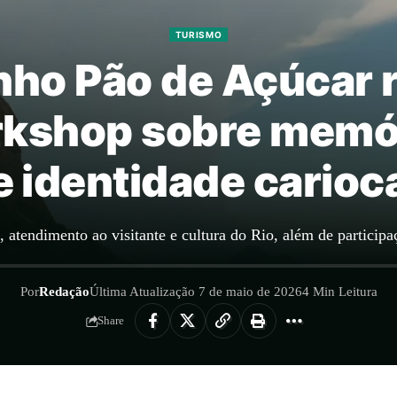
TURISMO
ho Pão de Açúcar 
kshop sobre memór
e identidade carioc
, atendimento ao visitante e cultura do Rio, além de partic
Por
Redação
Última Atualização 7 de maio de 2026
4 Min Leitura
Share