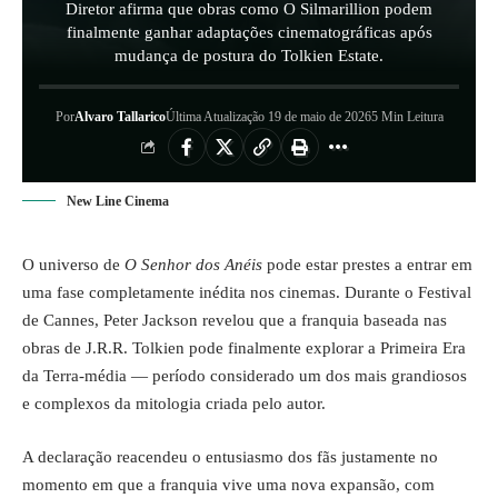
Diretor afirma que obras como O Silmarillion podem
finalmente ganhar adaptações cinematográficas após
mudança de postura do Tolkien Estate.
Por
Alvaro Tallarico
Última Atualização 19 de maio de 2026
5 Min Leitura
New Line Cinema
O universo de
O
Senhor dos Anéis
pode estar prestes a entrar em
uma fase completamente inédita nos cinemas. Durante o Festival
de Cannes, Peter Jackson revelou que a franquia baseada nas
obras de J.R.R. Tolkien pode finalmente explorar a Primeira Era
da Terra-média — período considerado um dos mais grandiosos
e complexos da mitologia criada pelo autor.
A declaração reacendeu o entusiasmo dos fãs justamente no
momento em que a franquia vive uma nova expansão, com