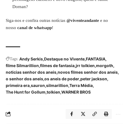
Dornan?
Siga-nos e confira outras notícias
@viventeandante
e no
nosso
canal de whatsapp
!
Andy Serkis
Destaque no Vivente
FANTASIA
Tags:
filme Silmarillion
filmes de fantasia
jrr tolkien
morgoth
noticias senhor dos aneis
novos filmes senhor dos aneis
o senhor dos aneis
os aneis de poder
peter jackson
primeira era
sauron
silmarillion
Terra Média
The Hunt for Gollum
tolkien
WARNER BROS