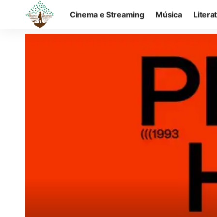
Cinema e Streaming
Música
Litera