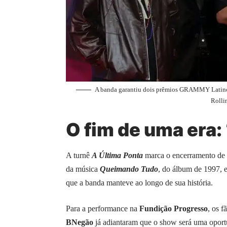
A banda garantiu dois prêmios GRAMMY Latino e
Rolli
O fim de uma era: 
A turnê
A Última Ponta
marca o encerramento de u
da música
Queimando Tudo
, do álbum de 1997, e
que a banda manteve ao longo de sua história.
Para a performance na
Fundição Progresso
, os 
BNegão
já adiantaram que o show será uma oportu