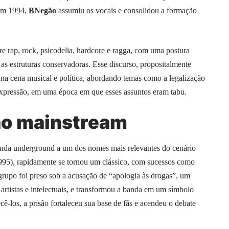
em 1994,
BNegão
assumiu os vocais e consolidou a formação
tre
rap
,
rock
,
psicodelia
, hardcore e ragga, com uma postura
as estruturas conservadoras. Esse discurso, propositalmente
na cena musical e política, abordando temas como a legalização
 expressão, em uma época em que esses assuntos eram tabu.
ao mainstream
banda underground a um dos nomes mais relevantes do cenário
995), rapidamente se tornou um clássico, com sucessos como
grupo foi preso sob a acusação de “apologia às drogas”, um
artistas e intelectuais, e transformou a banda em um símbolo
cê-los, a prisão fortaleceu sua base de fãs e acendeu o debate