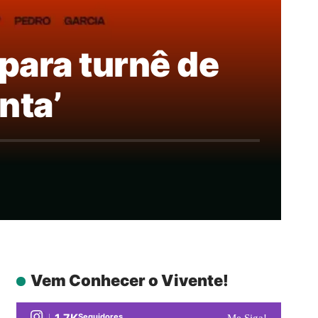
para turnê de
nta’
Vem Conhecer o Vivente!
1.7K
Seguidores
Me Siga!