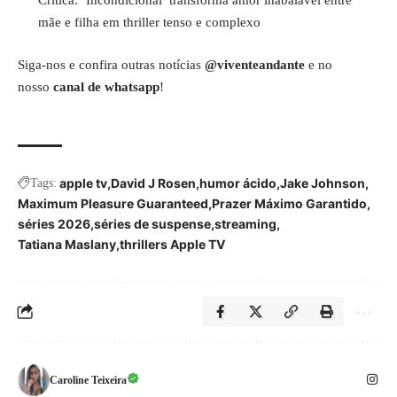
Crítica: ‘Incondicional’ transforma amor inabalável entre
mãe e filha em thriller tenso e complexo
Siga-nos e confira outras notícias
@viventeandante
e no
nosso
canal de whatsapp
!
apple tv
David J Rosen
humor ácido
Jake Johnson
Tags:
Maximum Pleasure Guaranteed
Prazer Máximo Garantido
séries 2026
séries de suspense
streaming
Tatiana Maslany
thrillers Apple TV
Caroline Teixeira