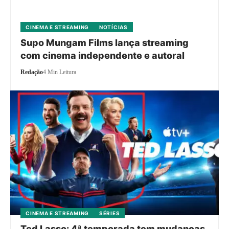
CINEMA E STREAMING
NOTÍCIAS
Supo Mungam Films lança streaming
com cinema independente e autoral
Redação
4 Min Leitura
CINEMA E STREAMING
SÉRIES
Ted Lasso: 4ª temporada tem mudanças