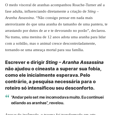
O medo visceral de aranhas acompanhou Roache-Turner até a
fase adulta, influenciando diretamente a criação de
Sting –
Aranha Assassina
. “Não consigo pensar em nada mais
aterrorizante do que uma aranha do tamanho de uma pantera, te
arrastando por dutos de ar e te devorando no porão”, declarou.
Na trama, uma menina de 12 anos adota uma aranha para lidar
com a solidão, mas o animal cresce descontroladamente,
tornando-se uma ameaça mortal para sua família.
Escrever e dirigir
Sting – Aranha Assassina
não ajudou o cineasta a superar sua fobia,
como ele inicialmente esperava. Pelo
contrário, a pesquisa necessária para o
roteiro só intensificou seu desconforto.
“Andar pelo set me incomodava muito. Eu continuei
odiando as aranhas”, revelou.
Apesar do incômodo, o trauma foi transformado em arte,