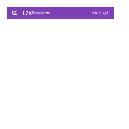
1.7K
Seguidores
Me Siga!