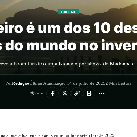
TURISMO
eiro é um dos 10 de
 do mundo no inve
 revela boom turístico impulsionado por shows de Madonna e
Por
Redação
Última Atualização 14 de julho de 2025
2 Min Leitura
Share
s mais buscados para viagens entre junho e setembro de 2025,