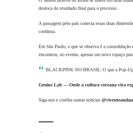
O Santos Bravos no Brasil se insere em uma muda
desloca do resultado final para o processo.
A passagem pelo país conecta essas duas dimensõ
contínua.
Em São Paulo, o que se observa é a consolidação 
encontrou, no evento, apenas um novo espaço para
BLACKPINK NO BRASIL: O que a Pop-Up stor
Genius Lab — Onde a cultura coreana vira exp
Siga-nos e confira outras notícias
@viventeandan