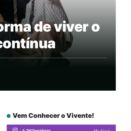
orma de viver o
contínua
Vem Conhecer o Vivente!
1.7K
Seguidores
Me Siga!