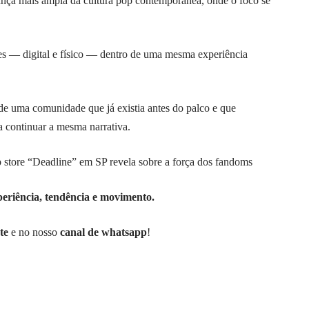
nça mais ampla da cultura pop contemporânea, onde o foco se
es — digital e físico — dentro de uma mesma experiência
de uma comunidade que já existia antes do palco e que
 continuar a mesma narrativa.
e “Deadline” em SP revela sobre a força dos fandoms
eriência, tendência e movimento.
te
e no nosso
canal de whatsapp
!