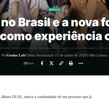
MÚSICA
no Brasil e a nova f
como experiência 
Por
Genius Lab
Última Atualização 15 de junho de 2026
5 Min Leitura
Share
 o álbum
DUAL
, marca a continuidade de um processo que já