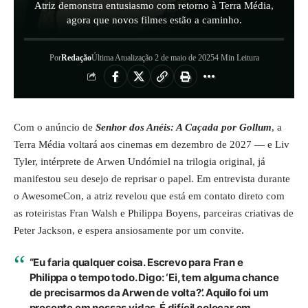
Atriz demonstra entusiasmo com retorno à Terra Média,
agora que novos filmes estão a caminho.
Por
Redação
Última Atualização 2 de maio de 2025
4 Min Leitura
Com o anúncio de
Senhor dos Anéis: A Caçada por Gollum
, a
Terra Média voltará aos cinemas em dezembro de 2027 — e Liv
Tyler, intérprete de Arwen Undómiel na trilogia original, já
manifestou seu desejo de reprisar o papel. Em entrevista durante
o AwesomeCon, a atriz revelou que está em contato direto com
as roteiristas Fran Walsh e Philippa Boyens, parceiras criativas de
Peter Jackson, e espera ansiosamente por um convite.
“Eu faria qualquer coisa. Escrevo para Fran e
Philippa o tempo todo. Digo: ‘Ei, tem alguma chance
de precisarmos da Arwen de volta?’. Aquilo foi um
presente em nossas vidas. É difícil colocar em