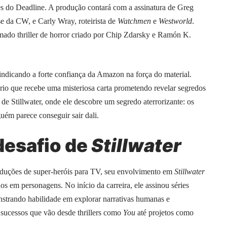
 do Deadline. A produção contará com a assinatura de Greg
e da CW, e Carly Wray, roteirista de
Watchmen
e
Westworld
.
ado thriller de horror criado por Chip Zdarsky e Ramón K.
, indicando a forte confiança da Amazon na força do material.
io que recebe uma misteriosa carta prometendo revelar segredos
 de Stillwater, onde ele descobre um segredo aterrorizante: os
m parece conseguir sair dali.
 desafio de
Stillwater
oduções de super-heróis para TV, seu envolvimento em
Stillwater
os em personagens. No início da carreira, ele assinou séries
strando habilidade em explorar narrativas humanas e
 sucessos que vão desde thrillers como
You
até projetos como