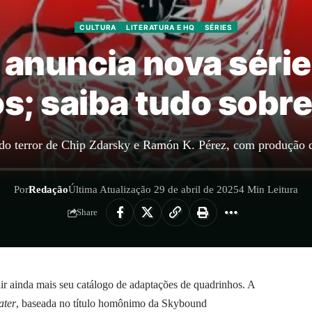
CULTURA
LITERATURA E HQ
SÉRIES
 anuncia nova séri
; saiba tudo sobre
do terror de Chip Zdarsky e Ramón K. Pérez, com produção do
Por
Redação
Última Atualização 29 de abril de 2025
4 Min Leitura
Share
r ainda mais seu catálogo de adaptações de quadrinhos. A
ater
, baseada no título homônimo da Skybound