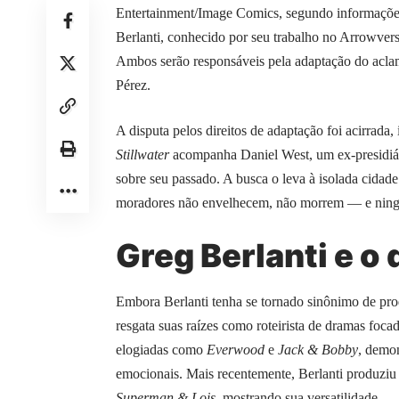
Entertainment/Image Comics, segundo informações
Berlanti, conhecido por seu trabalho no Arrowvers
Ambos serão responsáveis pela adaptação do aclam
Pérez.
A disputa pelos direitos de adaptação foi acirrada
Stillwater
acompanha Daniel West, um ex-presidiár
sobre seu passado. A busca o leva à isolada cidade
moradores não envelhecem, não morrem — e ningué
Greg Berlanti e o
Embora Berlanti tenha se tornado sinônimo de pr
resgata suas raízes como roteirista de dramas focad
elogiadas como
Everwood
e
Jack & Bobby
, demon
emocionais. Mais recentemente, Berlanti produziu
Superman & Lois
, mostrando sua versatilidade.