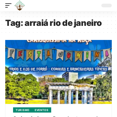
Tag:
arraiá rio de janeiro
TURISMO
EVENTOS