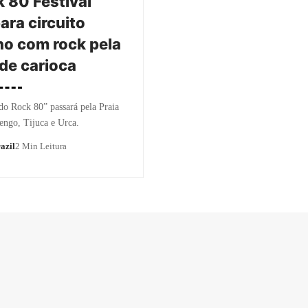
 80 Festival
ara circuito
no com rock pela
de carioca
do Rock 80” passará pela Praia
ngo, Tijuca e Urca.
azil
2 Min Leitura