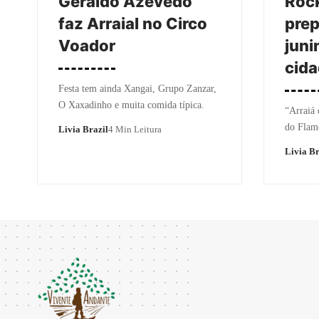
Geraldo Azevedo
Rock
faz Arraial no Circo
prep
Voador
juni
cida
Festa tem ainda Xangai, Grupo Zanzar,
O Xaxadinho e muita comida típica.
“Arraiá 
do Flame
Livia Brazil
4 Min Leitura
Livia Br