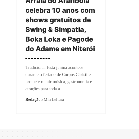
Arraiá do Araribóia
celebra 10 anos com
shows gratuitos de
Swing & Simpatia,
Boka Loka e Pagode
do Adame em Niterói
Tradicional festa junina acontece
durante o feriado de Corpus Christi e
promete reunir música, gastronomia e
atrações para toda a…
Redação
5 Min Leitura