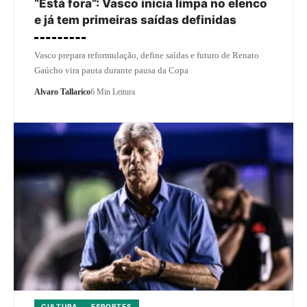
“Está fora”: Vasco inicia limpa no elenco
e já tem primeiras saídas definidas
Vasco prepara reformulação, define saídas e futuro de Renato
Gaúcho vira pauta durante pausa da Copa
Alvaro Tallarico
6 Min Leitura
CULTURA
ESPORTES