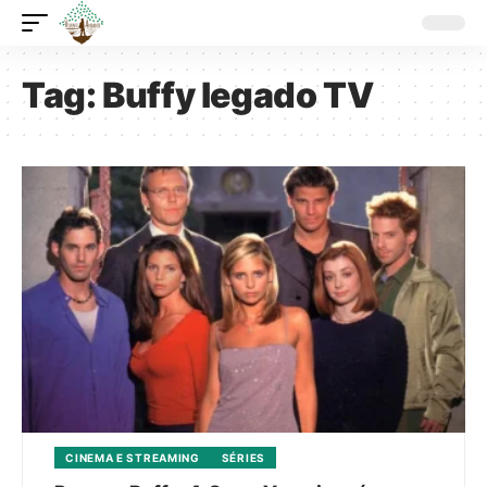
Tag:
Buffy legado TV
CINEMA E STREAMING
SÉRIES