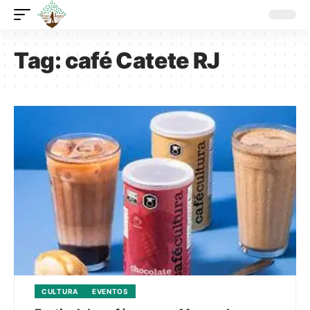
Tag:
café Catete RJ
CULTURA
EVENTOS