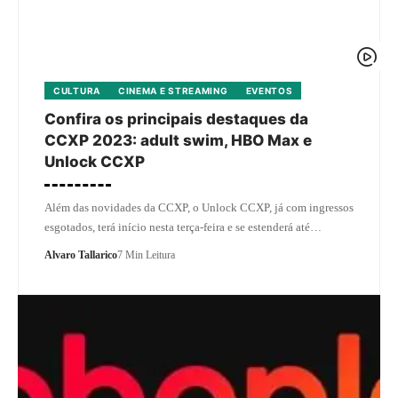
CULTURA
CINEMA E STREAMING
EVENTOS
Confira os principais destaques da
CCXP 2023: adult swim, HBO Max e
Unlock CCXP
Além das novidades da CCXP, o Unlock CCXP, já com ingressos
esgotados, terá início nesta terça-feira e se estenderá até…
Alvaro Tallarico
7 Min Leitura