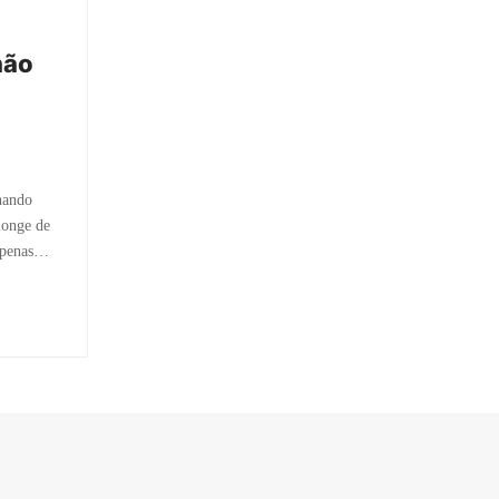
não
nando
longe de
 apenas…