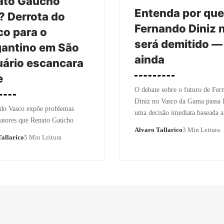
ato Gaúcho
Entenda por que
? Derrota do
Fernando Diniz 
o para o
será demitido —
antino em São
ainda
ário escancara
e
O debate sobre o futuro de Fer
Diniz no Vasco da Gama passa 
 do Vasco expõe problemas
uma decisão imediata baseada
aiores que Renato Gaúcho
Alvaro Tallarico
3 Min Leitura
allarico
5 Min Leitura