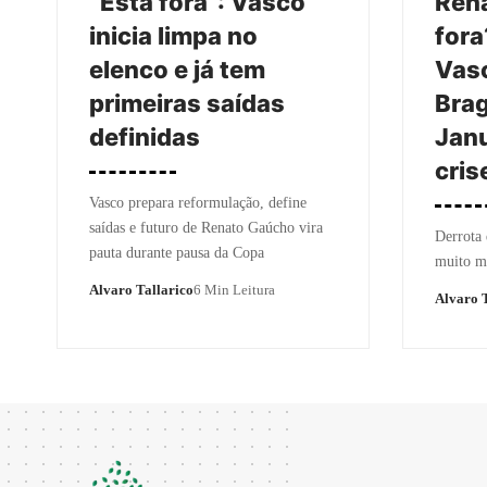
“Está fora”: Vasco
Ren
inicia limpa no
fora
elenco e já tem
Vasc
primeiras saídas
Brag
definidas
Janu
cris
Vasco prepara reformulação, define
saídas e futuro de Renato Gaúcho vira
Derrota
pauta durante pausa da Copa
muito m
Alvaro Tallarico
6 Min Leitura
Alvaro T