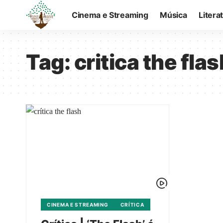
Cinema e Streaming
Música
Litera
Tag:
critica the flas
CINEMA E STREAMING
CRÍTICA