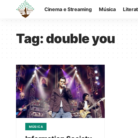
Cinema e Streaming
Música
Litera
Tag:
double you
MÚSICA