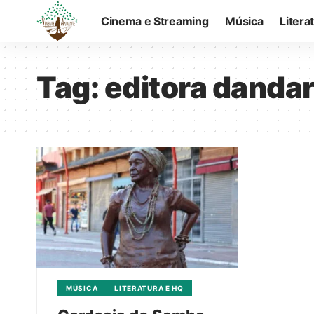
Cinema e Streaming
Música
Litera
Tag:
editora danda
MÚSICA
LITERATURA E HQ