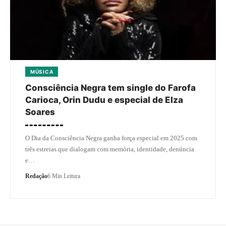
MÚSICA
Consciência Negra tem single do Farofa
Carioca, Orin Dudu e especial de Elza
Soares
O Dia da Consciência Negra ganha força especial em 2025 com
três estreias que dialogam com memória, identidade, denúncia
e…
Redação
6 Min Leitura