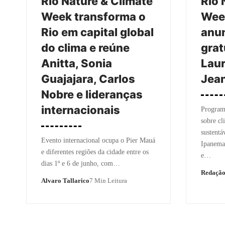
Rio Nature & Climate
Rio 
Week transforma o
Week
Rio em capital global
anu
do clima e reúne
grat
Anitta, Sonia
Laur
Guajajara, Carlos
Jean
Nobre e lideranças
internacionais
Programa
sobre cl
sustentá
Evento internacional ocupa o Pier Mauá
Ipanema 
e diferentes regiões da cidade entre os
e…
dias 1º e 6 de junho, com…
Redaçã
Alvaro Tallarico
7 Min Leitura