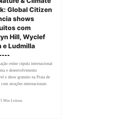
Nature & Climate
: Global Citizen
ncia shows
uitos com
yn Hill, Wyclef
 e Ludmilla
ção reúne cúpula internacional
ima e desenvolvimento
vel e show gratuito na Praia de
com atrações internacionais
o
5 Min Leitura