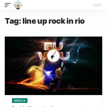
Tag:
line up rock in rio
MÚSICA