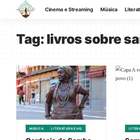
Cinema e Streaming
Música
Litera
Tag:
livros sobre 
MÚSICA
LITERATURA E HQ
LITER