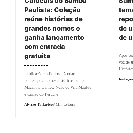
Cardeais do Samba
Samb
Paulista: Coleção
tema
reúne histórias de
repo
grandes nomes e
de u
ganha lançamento
de 
com entrada
gratuita
Após set
voz de 
Históri
Publicação da Editora Dandara
Redaçã
homenageia nomes históricos como
Madrinha Eunice, Nenê de Vila Matilde
e Carlão do Peruche
Alvaro Tallarico
3 Min Leitura