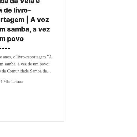
a da Vela é
 de livro-
rtagem | A voz
m samba, a vez
um povo
e anos, o livro-reportagem "A
um samba, a vez de um povo:
as da Comunidade Samba da…
o
4 Min Leitura