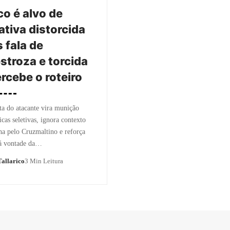
o é alvo de
ativa distorcida
 fala de
stroza e torcida
ercebe o roteiro
ta do atacante vira munição
icas seletivas, ignora contexto
ha pelo Cruzmaltino e reforça
á vontade da…
allarico
3 Min Leitura