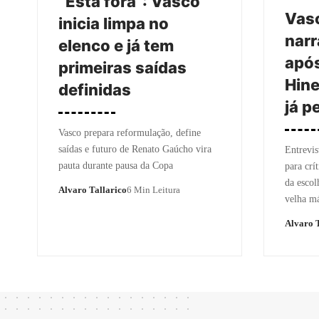
“Está fora”: Vasco
Vasc
inicia limpa no
narr
elenco e já tem
após
primeiras saídas
Hine
definidas
já p
Vasco prepara reformulação, define
saídas e futuro de Renato Gaúcho vira
Entrevis
pauta durante pausa da Copa
para crít
da escol
Alvaro Tallarico
6 Min Leitura
velha m
Alvaro T