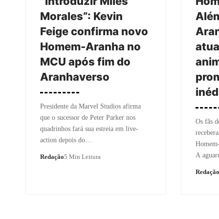
“Introduzir Miles
Hom
Morales”: Kevin
Alé
Feige confirma novo
Ara
Homem-Aranha no
atua
MCU após fim do
ani
Aranhaverso
prom
inéd
Presidente da Marvel Studios afirma
que o sucessor de Peter Parker nos
Os fãs d
quadrinhos fará sua estreia em live-
recebera
action depois do…
Homem-A
A aguar
Redação
5 Min Leitura
Redaçã