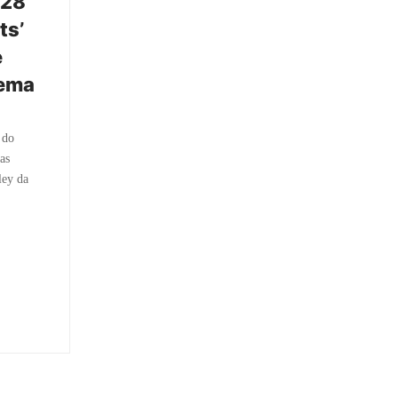
428
ts’
e
Tema
 do
as
ley da