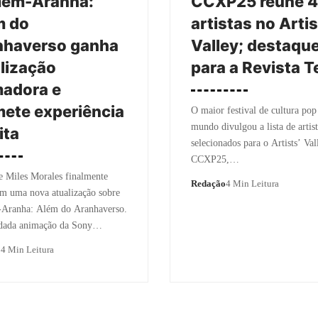
em-Aranha:
CCXP25 reúne 
m do
artistas no Artis
nhaverso ganha
Valley; destaqu
lização
para a Revista 
madora e
ete experiência
O maior festival de cultura pop
mundo divulgou a lista de artist
ita
selecionados para o Artists’ Val
CCXP25,…
e Miles Morales finalmente
Redação
4 Min Leitura
m uma nova atualização sobre
ranha: Além do Aranhaverso.
dada animação da Sony…
o
4 Min Leitura