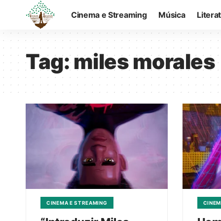
Cinema e Streaming
Música
Litera
Tag:
miles morales
CINEMA E STREAMING
CINEM