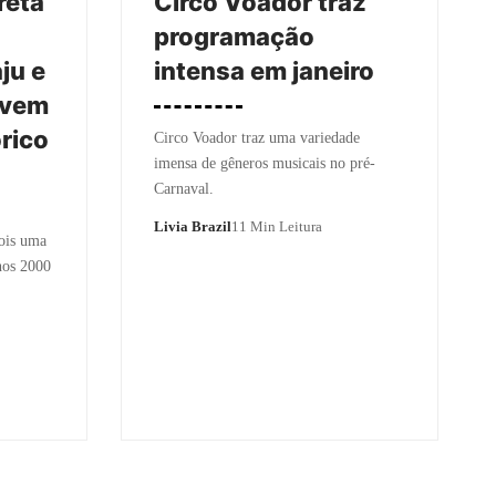
reta
Circo Voador traz
programação
ju e
intensa em janeiro
ovem
rico
Circo Voador traz uma variedade
imensa de gêneros musicais no pré-
Carnaval.
Livia Brazil
11 Min Leitura
pois uma
anos 2000