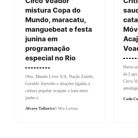
Circo Voador
Crít
mistura Copa do
saud
Mundo, maracatu,
cata
manguebeat e festa
Móve
junina em
Acaj
programação
Voa
especial no Rio
Havia um
da Lapa 
Otto, Mundo Livre S/A, Nação Zumbi,
Circo Vo
Geraldo Azevedo e atrações ligadas à
antológ
cultura popular ocupam a lona entre
junho e…
Cadu Co
Alvaro Tallarico
5 Min Leitura