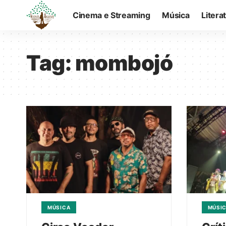
Cinema e Streaming
Música
Litera
Tag:
mombojó
MÚSICA
MÚSI