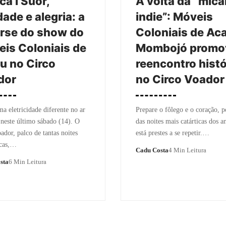
ica I Suor,
A volta da “mica
ade e alegria: a
indie”: Móveis
rse do show do
Coloniais de Aca
is Coloniais de
Mombojó prom
u no Circo
reencontro histó
dor
no Circo Voador
a eletricidade diferente no ar
Prepare o fôlego e o coração, 
neste último sábado (14). O
das noites mais catárticas dos 
ador, palco de tantas noites
está prestes a se repetir.…
icas,…
Cadu Costa
4 Min Leitura
sta
6 Min Leitura